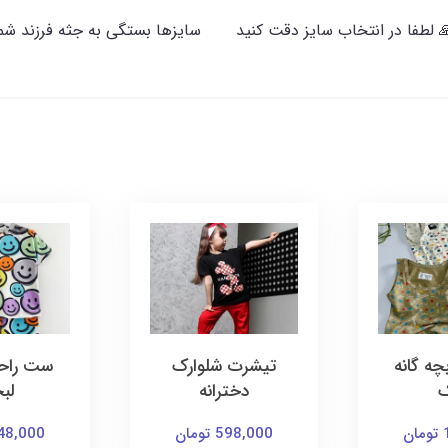
🙏 لطفا در انتخاب سایز دقت کنید سایزها بستگی به جثه فرزند شما
ه گانه
تیشرت شلوارک
ست راح
ک
دخترانه
لب
ن
598,000 تومان
448,000 توم