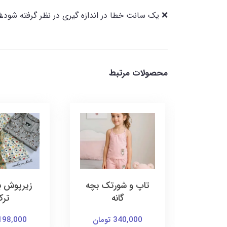
❌️ یک سانت خطا در اندازه گیری در نظر گرفته شود
محصولات مرتبط
بچگانه
تاپ و شورتک بچه
زیرپوش بچ
گانه
تر
340,000 تومان
198,000 توما