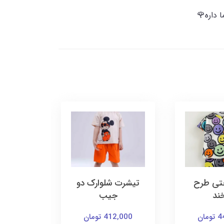
 داره🌹
تی طرح
تیشرت شلوارک دو
تیشرت
خند
جیب
دخ
ان
412,000 تومان
650,000 ت