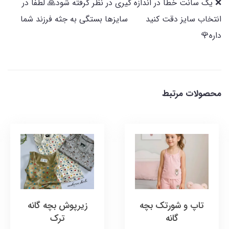
❌️ یک سانت خطا در اندازه گیری در نظر گرفته شود🙏 لطفا در
انتخاب سایز دقت کنید سایزها بستگی به جثه فرزند شما
داره🌹
محصولات مرتبط
تاپ و شورتک بچه
زیرپوش بچه گانه
گانه
ترک