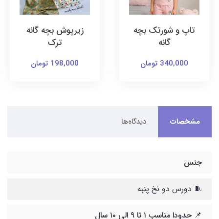
تاپ و شورتک بچه
زیرپوش بچه گانه
گانه
ترک
340,000 تومان
198,000 تومان
مشخصات
دیدگاه‌ها
جنس
🧵 دورس دو نخ پنبه
📌 حدودا مناسب ۱ تا ۹ الی ۱۰ سال