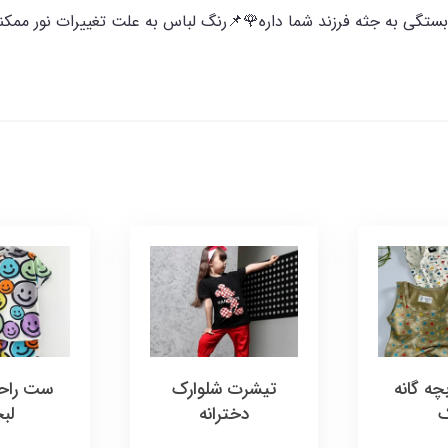
ی به جثه فرزند شما داره🌹📌رنگ لباس به علت تغییرات نور ممکنه 
ه گانه
تیشرت شلوارک
ست راح
ک
دخترانه
لب