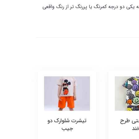
یکی دو درجه کمرنگ یا پررنگ تر از رنگ واقعی
تی طرح
تیشرت شلوارک دو
تیشرت
خند
جیب
دخ