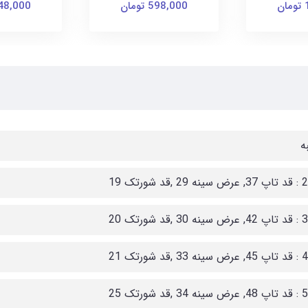
ن
598,000 تومان
448,000 توم
ه