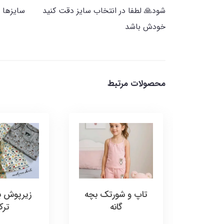
شود🙏 لطفا در انتخاب سایز دقت کنید سایزها بستگ
خودش باشد
محصولات مرتبط
بچگانه
تاپ و شورتک بچه
زیرپوش بچ
گانه
تر