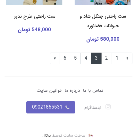
ست راحتی جنگل شاد و
ست راحتی طرح تدی
حیوانات فضانورد
548,000 تومان
580,000 تومان
»
6
5
4
3
2
1
«
تماس با ما
درباره ما
قوانین سایت
09021865531
اینستاگرام
ساخت سایت توسط
پرتال